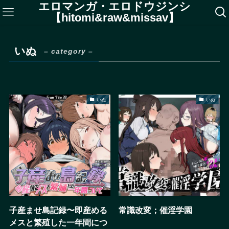
エロマンガ・エロドウジンシ
【hitomi&raw&missav】
いぬ
– category –
いぬ
いぬ
子産ませ島記録〜即産める
常識改変；催淫学園
メスと繁殖した一年間につ