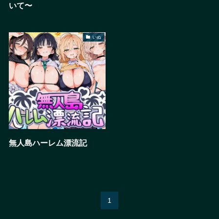
いて〜
いぬ
無人島ハーレム漂流記
1