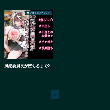
アオヒモファミリア
風紀委員長が堕ちるまで2
1