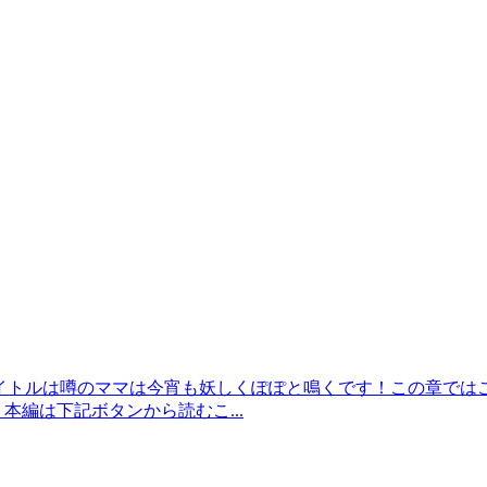
漫画のタイトルは噂のママは今宵も妖しくぽぽと鳴くです！この章
本編は下記ボタンから読むこ...