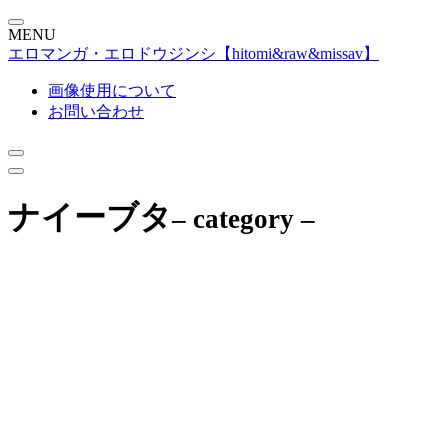
MENU
エロマンガ・エロドウジンシ【hitomi&raw&missav】
画像使用について
お問い合わせ
ナイーブタ
– category –