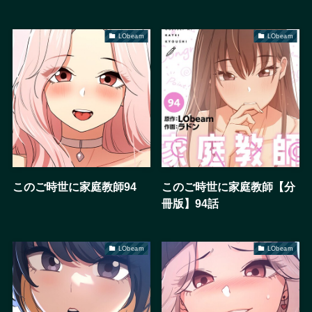
LObeam
LObeam
このご時世に家庭教師94
このご時世に家庭教師【分
冊版】94話
LObeam
LObeam