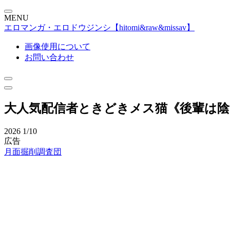
MENU
エロマンガ・エロドウジンシ【hitomi&raw&missav】
画像使用について
お問い合わせ
大人気配信者ときどきメス猫《後輩は
2026
1/10
広告
月面掘削調査団