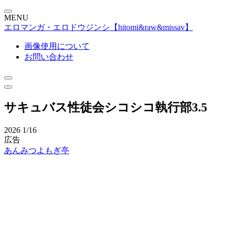
MENU
エロマンガ・エロドウジンシ【hitomi&raw&missav】
画像使用について
お問い合わせ
サキュバス性徒会シコシコ執行部3.5
2026
1/16
広告
あんみつよもぎ亭