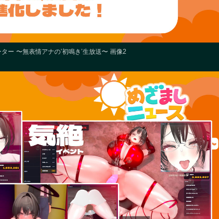
ー 〜無表情アナの’初鳴き’生放送〜 画像2