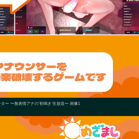
ー 〜無表情アナの’初鳴き’生放送〜 画像1