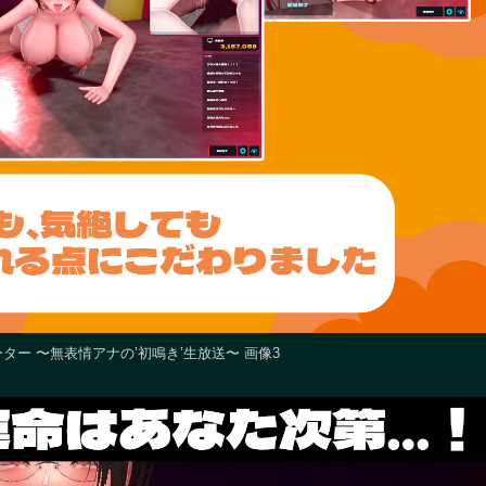
ー 〜無表情アナの’初鳴き’生放送〜 画像3