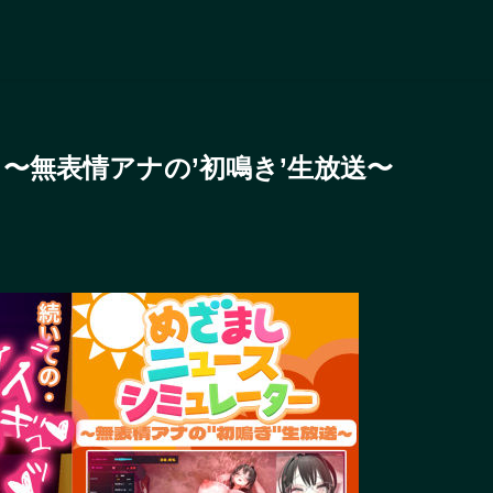
〜無表情アナの’初鳴き’生放送〜