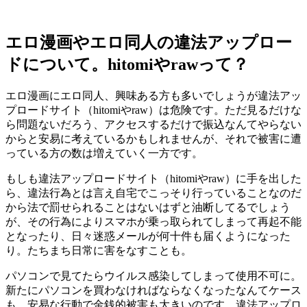
エロ漫画やエロ同人の違法アップロー
ドについて。hitomiやrawって？
エロ漫画にエロ同人、興味ある方も多いでしょうが違法アッ
プロードサイト（hitomiやraw）は危険です。ただ見るだけな
ら問題ないだろう、アクセスするだけで振込なんてやらない
からと安易に考えているかもしれませんが、それで被害に遭
っている方の数は増えていく一方です。
もしも違法アップロードサイト（hitomiやraw）に手を出した
ら、違法行為とは言え自宅でこっそり行っていることなのだ
から法で罰せられることはないはずと油断してるでしょう
が、その行為によりスマホが乗っ取られてしまって再起不能
となったり、日々迷惑メールが何十件も届くようになった
り。たちまち日常に害をなすことも。
パソコンで見てたらウイルス感染してしまって使用不可に。
新たにパソコンを買わなければならなくなったなんてケース
も。安易な行動で金銭的被害も大きいのです。違法アップロ