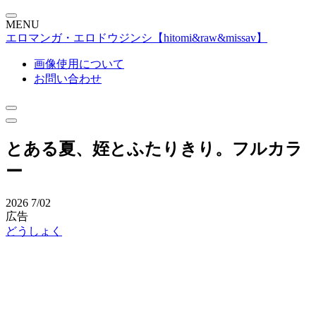
MENU
エロマンガ・エロドウジンシ【hitomi&raw&missav】
画像使用について
お問い合わせ
とある夏、姪とふたりきり。フルカラ
ー
2026
7/02
広告
どうしょく