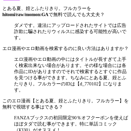
とある夏、姪とふたりきり。フルカラーを
hitomi/raw/momon:GA
で無料で読んでも大丈夫？
ダメです。違法にアップロードされたサイトでは広告
詐欺に騙されたりウィルスに感染する可能性が高いで
す。
エロ漫画やエロ動画を検索するのに良い方法はありますか？
エロ漫画やエロ動画の中にはタイトルが長すぎて上手
く検索出来ない場合があります。その様な場合には各
作品にIDがありますのでそれで検索するとすぐに作品
を見つける事ができます。ちなみにとある夏、姪とふ
たりきり。フルカラーのIDは【d_770102】になりま
す。
このエロ漫画【とある夏、姪とふたりきり。フルカラー】を
無料で視聴する事はできる？
FANZAブックスの初回限定90％オフクーポンを使えば
ほぼタダで読む事ができます。特に単話コミック
（¥330）がオススメ！