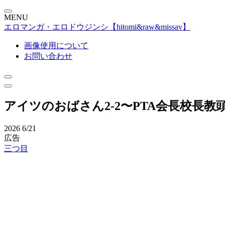
MENU
エロマンガ・エロドウジンシ【hitomi&raw&missav】
画像使用について
お問い合わせ
アイツのおばさん2‐2〜PTA会長校長教
2026
6/21
広告
三つ目