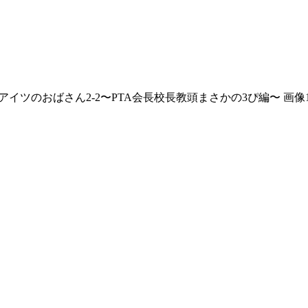
アイツのおばさん2‐2〜PTA会長校長教頭まさかの3ぴ編〜 画像